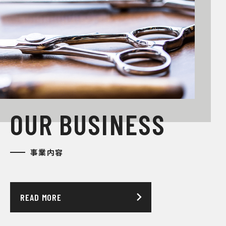
O
U
R
B
U
S
I
N
E
S
S
事業内容
READ MORE