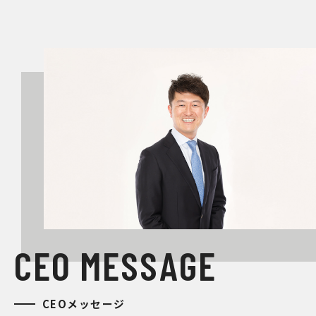
C
E
O
M
E
S
S
A
G
E
CEOメッセージ