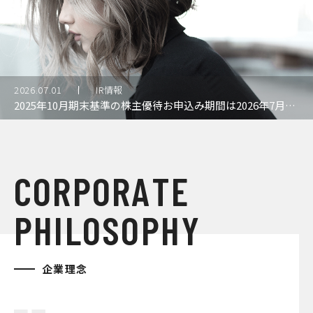
2026.07.01
IR情報
2025年10月期末基準の株主優待お申込み期間は2026年7月31日までとなります
C
O
R
P
O
R
A
T
E
P
H
I
L
O
S
O
P
H
Y
企業理念