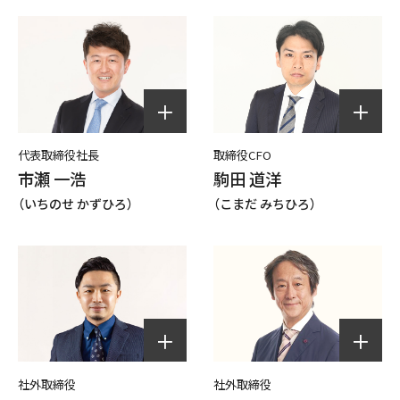
取締役CFO
代表取締役社長
駒田 道洋
市瀬 一浩
（こまだ みちひろ）
（いちのせ かずひろ）
社外取締役
社外取締役