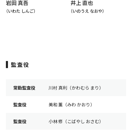
井上 直也
岩田 真吾
（いのうえ なおや）
（いわた しんご）
監査役
常勤監査役
川村 真利（かわむら まり）
監査役
美和 薫（みわ かおり）
監査役
小林 修（こばやし おさむ）