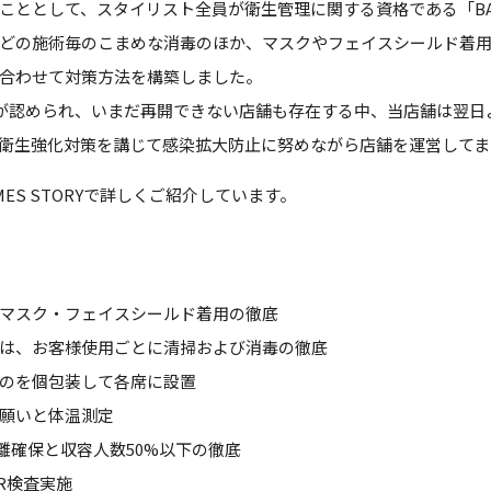
して、スタイリスト全員が衛生管理に関する資格である「BARBICIDE®
どの施術毎のこまめな消毒のほか、マスクやフェイスシールド着
合わせて対策方法を構築しました。
開が認められ、いまだ再開できない店舗も存在する中、当店舗は翌
衛生強化対策を講じて感染拡大防止に努めながら店舗を運営してま
MES STORYで詳しくご紹介しています。
マスク・フェイスシールド着用の徹底
は、お客様使用ごとに清掃および消毒の徹底
のを個包装して各席に設置
願いと体温測定
距離確保と収容人数50%以下の徹底
R検査実施