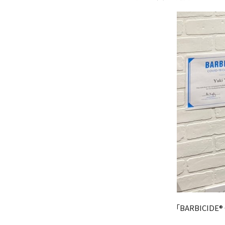
「BARBICID