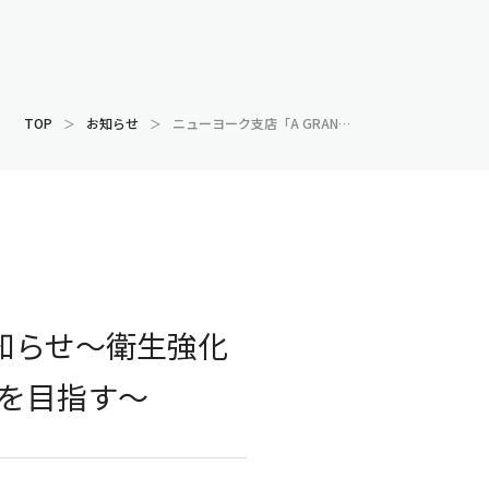
TOP
お知らせ
ニューヨーク支店「A GRAND UNION」営業再開のお知らせ～衛生強化対策の徹底により、現地のお客様に信頼されるサロンを目指す〜
お知らせ～衛生強化
を目指す〜