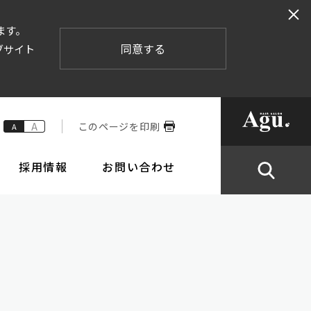
ます。
同意する
ブサイト
A
このページを印刷
A
採用情報
お問い合わせ
業内容
株式情報
倫理要綱と行動規範
IRカレンダー
ポリシー
ステムの整備の状況
株主総会