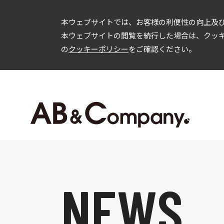
本ウェブサイトでは、お客様の利便性の向上及び
本ウェブサイトの閲覧を続行した場合は、クッ
の
クッキーポリシー
をご確認ください。
企業情報
投資家情報
会社概要
IRニュース
C
事業内容
経営方針
財務情報
IR資料
ガバナンス
株式情報
N
E
W
S