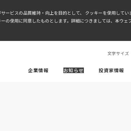
サービスの品質維持・向上を目的として、 クッキーを使用してい
キーの使用に同意したものとします。詳細につきましては、本ウェ
文字サイズ
企業情報
お知らせ
投資家情報
EOメッセージ
経営方針
財務情報
企業理念
役員一覧
IR資料
ガバナンス
沿革
事
店舗運営
トップメッセージ
財務データ
決算短信・決算説明会資料
コーポレート・ガバナンス
株価情報
株主還元
ディスクロージャー
美容商品
内部統制シ
インテリアデザイン
当社の強み
有価証券報告書
株式基本情報
株式手続きのご案内