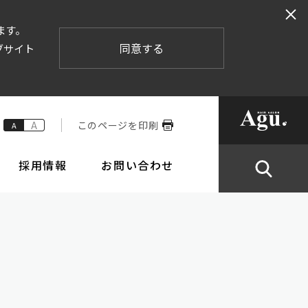
ます。
同意する
ブサイト
A
このページを印刷
A
採用情報
お問い合わせ
業内容
株式情報
倫理要綱と行動規範
IRカレンダー
ポリシー
ステムの整備の状況
株主総会