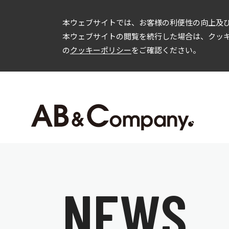
本ウェブサイトでは、お客様の利便性の向上及び
本ウェブサイトの閲覧を続行した場合は、クッ
の
クッキーポリシー
をご確認ください。
企業情報
投資家情報
会社概要
IRニュース
C
事業内容
経営方針
財務情報
IR資料
ガバナンス
株式情報
N
E
W
S