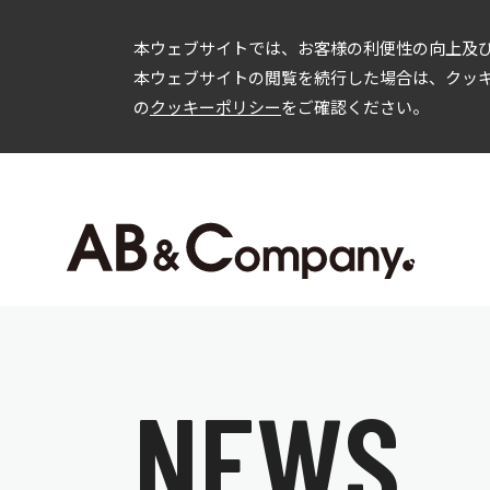
本ウェブサイトでは、お客様の利便性の向上及び
本ウェブサイトの閲覧を続行した場合は、クッ
の
クッキーポリシー
をご確認ください。
企業情報
投資家情報
会社概要
IRニュース
C
事業内容
経営方針
財務情報
IR資料
ガバナンス
株式情報
N
E
W
S