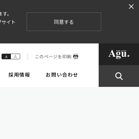
ます。
同意する
ブサイト
A
このページを印刷
A
採用情報
お問い合わせ
業内容
株式情報
倫理要綱と行動規範
IRカレンダー
ポリシー
ステムの整備の状況
株主総会