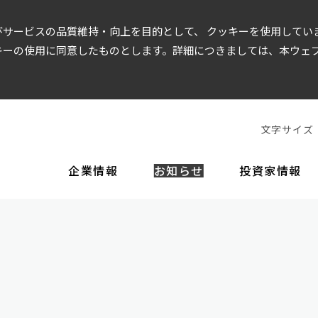
サービスの品質維持・向上を目的として、 クッキーを使用してい
キーの使用に同意したものとします。詳細につきましては、本ウェ
文字サイズ
企業情報
お知らせ
投資家情報
EOメッセージ
経営方針
財務情報
企業理念
役員一覧
IR資料
ガバナンス
沿革
事
店舗運営
トップメッセージ
財務データ
決算短信・決算説明会資料
コーポレート・ガバナンス
株価情報
株主還元
ディスクロージャー
美容商品
内部統制シ
インテリアデザイン
当社の強み
有価証券報告書
株式基本情報
株式手続きのご案内