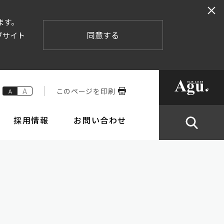
ます。
同意する
ブサイト
A
このページを印刷
A
採用情報
お問い合わせ
業内容
株式情報
倫理要綱と行動規範
IRカレンダー
ポリシー
ステムの整備の状況
株主総会