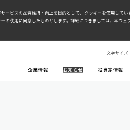
サービスの品質維持・向上を目的として、 クッキーを使用してい
キーの使用に同意したものとします。詳細につきましては、本ウェ
文字サイズ
企業情報
お知らせ
投資家情報
EOメッセージ
経営方針
財務情報
企業理念
役員一覧
IR資料
ガバナンス
沿革
事
店舗運営
トップメッセージ
財務データ
決算短信・決算説明会資料
コーポレート・ガバナンス
株価情報
株主還元
ディスクロージャー
美容商品
内部統制シ
インテリアデザイン
当社の強み
有価証券報告書
株式基本情報
株式手続きのご案内