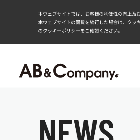
本ウェブサイトでは、お客様の利便性の向上及び
本ウェブサイトの閲覧を続行した場合は、クッ
の
クッキーポリシー
をご確認ください。
企業情報
投資家情報
会社概要
IRニュース
C
事業内容
経営方針
財務情報
IR資料
ガバナンス
株式情報
N
E
W
S