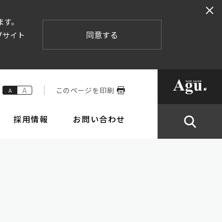
ます。
同意する
ブサイト
A
このページを印刷
A
採用情報
お問い合わせ
業内容
株式情報
倫理要綱と行動規範
IRカレンダー
ポリシー
ステムの整備の状況
株主総会