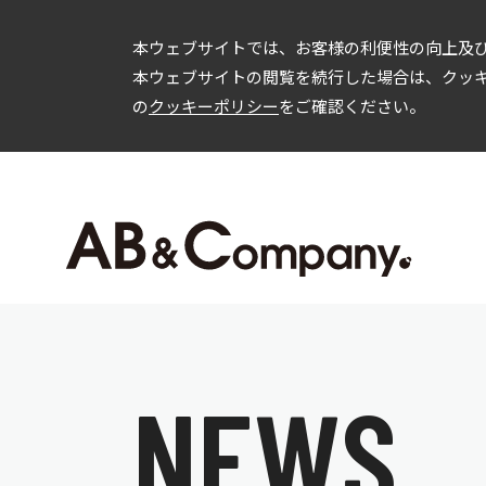
本ウェブサイトでは、お客様の利便性の向上及び
本ウェブサイトの閲覧を続行した場合は、クッ
の
クッキーポリシー
をご確認ください。
企業情報
投資家情報
会社概要
IRニュース
C
事業内容
経営方針
財務情報
IR資料
ガバナンス
株式情報
N
E
W
S