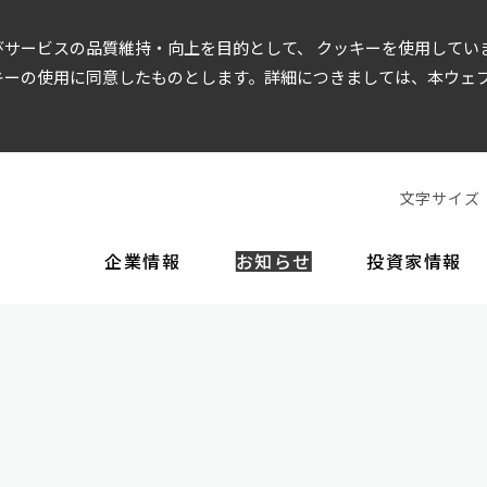
サービスの品質維持・向上を目的として、 クッキーを使用してい
キーの使用に同意したものとします。詳細につきましては、本ウェ
文字サイズ
企業情報
お知らせ
投資家情報
EOメッセージ
経営方針
財務情報
企業理念
役員一覧
IR資料
ガバナンス
沿革
事
店舗運営
トップメッセージ
財務データ
決算短信・決算説明会資料
コーポレート・ガバナンス
株価情報
株主還元
ディスクロージャー
美容商品
内部統制シ
インテリアデザイン
当社の強み
有価証券報告書
株式基本情報
株式手続きのご案内